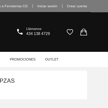
s a Ferreterías CG
Iniciar sesión
Crear cuenta
Llámanos:
434 138 4729
O
PROMOCIONES
OUTLET
 PZAS