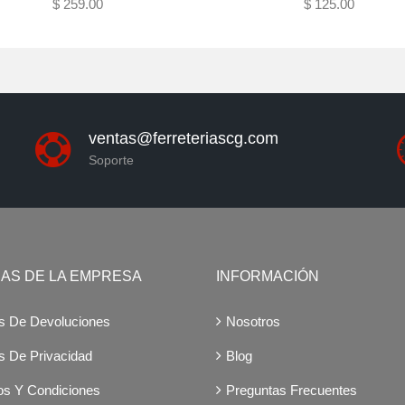
$ 259.00
$ 125.00
Agotado
Agotado
ventas@ferreteriascg.com
Soporte
CAS DE LA EMPRESA
INFORMACIÓN
as De Devoluciones
Nosotros
as De Privacidad
Blog
os Y Condiciones
Preguntas Frecuentes