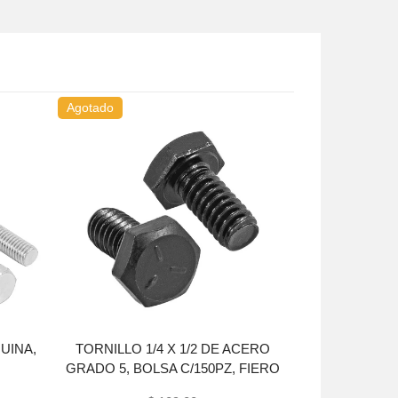
Agotado
Agotado
QUINA,
TORNILLO 1/4 X 1/2 DE ACERO
TORNILLO 1
GRADO 5, BOLSA C/150PZ, FIERO
GRADO 5, BO