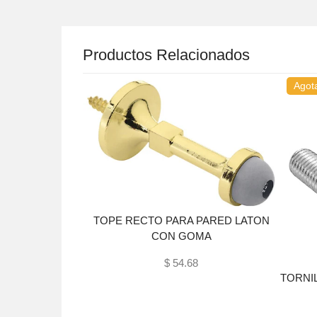
Productos Relacionados
Agot
TOPE RECTO PARA PARED LATON
CON GOMA
$ 54.68
8 TIPO ESTUFA
TORNIL
Añadir al carrito
Z, FIERO