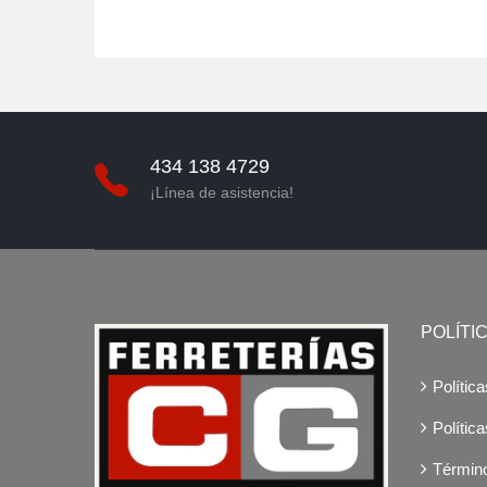
0
ado
434 138 4729
¡Línea de asistencia!
POLÍTI
Polític
Polític
Términ