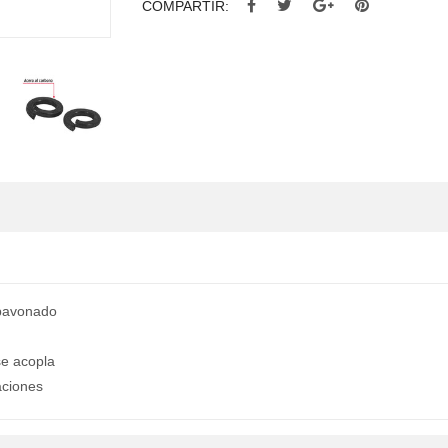
COMPARTIR:
 pavonado
se acopla
raciones