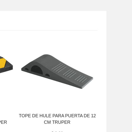
Agotado
TOPE DE HULE PARA PUERTA DE 12
TOPE DE 
PER
CM TRUPER
ACAB