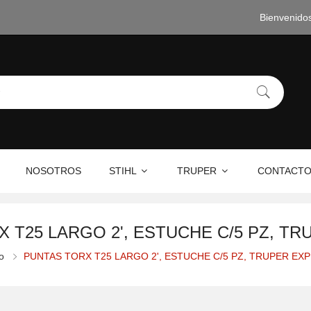
Bienvenido
NOSOTROS
STIHL
TRUPER
CONTACT
 T25 LARGO 2', ESTUCHE C/5 PZ, T
io
PUNTAS TORX T25 LARGO 2', ESTUCHE C/5 PZ, TRUPER EX