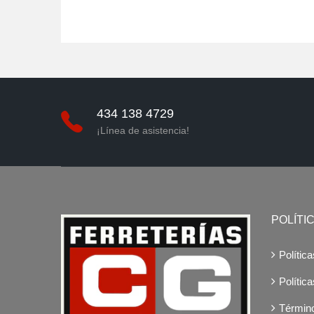
8
Agotado
ado
434 138 4729
¡Línea de asistencia!
POLÍTI
Polític
Polític
Términ