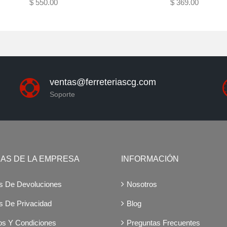
$ 550.00
$ 369.00
Agotado
Agotado
ventas@ferreteriascg.com
Soporte
CAS DE LA EMPRESA
INFORMACIÓN
as De Devoluciones
Nosotros
as De Privacidad
Blog
os Y Condiciones
Preguntas Frecuentes