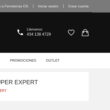
s a Ferreterías CG
Iniciar sesión
Crear cuenta
Llámanos:
434 138 4729
O
PROMOCIONES
OUTLET
RUPER EXPERT
PERT